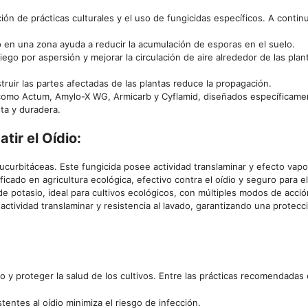
ón de prácticas culturales y el uso de fungicidas específicos. A contin
o en una zona ayuda a reducir la acumulación de esporas en el suelo.
iego por aspersión y mejorar la circulación de aire alrededor de las pla
truir las partes afectadas de las plantas reduce la propagación.
omo Actum, Amylo-X WG, Armicarb y Cyflamid, diseñados específicament
ta y duradera.
ir el Oídio:
y cucurbitáceas. Este fungicida posee actividad translaminar y efecto vap
ificado en agricultura ecológica, efectivo contra el oídio y seguro para 
 potasio, ideal para cultivos ecológicos, con múltiples modos de acción
actividad translaminar y resistencia al lavado, garantizando una protecc
dio y proteger la salud de los cultivos. Entre las prácticas recomendadas
tentes al oídio minimiza el riesgo de infección.