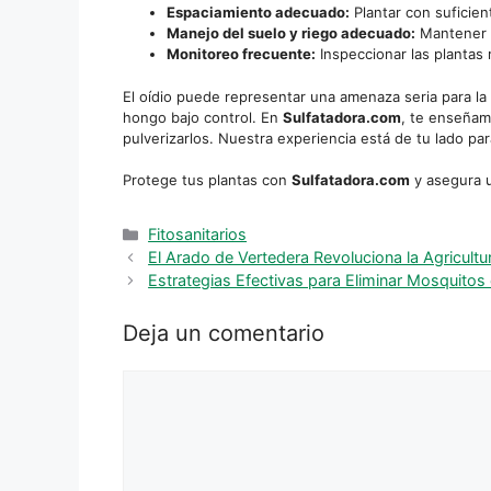
Espaciamiento adecuado:
Plantar con suficient
Manejo del suelo y riego adecuado:
Mantener u
Monitoreo frecuente:
Inspeccionar las plantas 
El oídio puede representar una amenaza seria para la
hongo bajo control. En
Sulfatadora.com
, te enseñam
pulverizarlos. Nuestra experiencia está de tu lado pa
Protege tus plantas con
Sulfatadora.com
y asegura u
Categorías
Fitosanitarios
El Arado de Vertedera Revoluciona la Agricult
Estrategias Efectivas para Eliminar Mosquitos 
Deja un comentario
Comentario