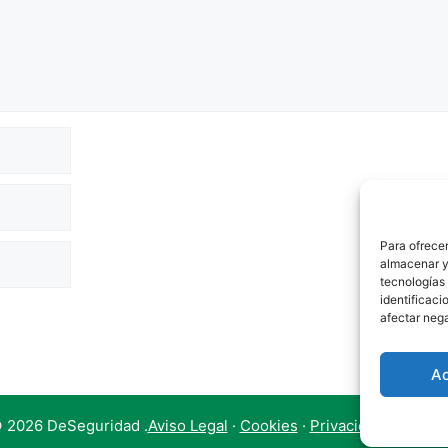
Para ofrecer
almacenar y/
tecnologías
identificaci
afectar nega
A
 2026 DeSeguridad .
Aviso Legal
·
Cookies
·
Privacidad
.
Contac